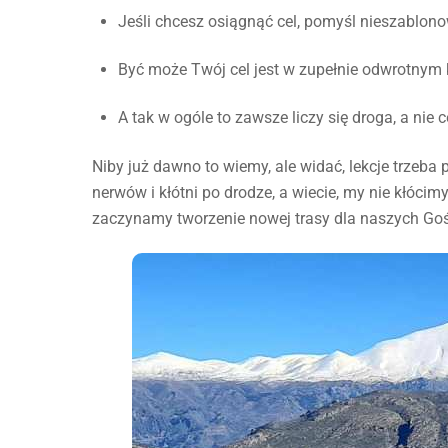
Jeśli chcesz osiągnąć cel, pomyśl nieszablono
Być może Twój cel jest w zupełnie odwrotnym k
A tak w ogóle to zawsze liczy się droga, a nie 
Niby już dawno to wiemy, ale widać, lekcje trzeba
nerwów i kłótni po drodze, a wiecie, my nie kłócim
zaczynamy tworzenie nowej trasy dla naszych Goś