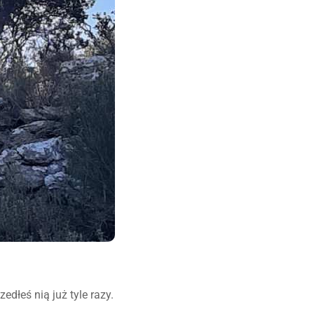
edłeś nią już tyle razy.