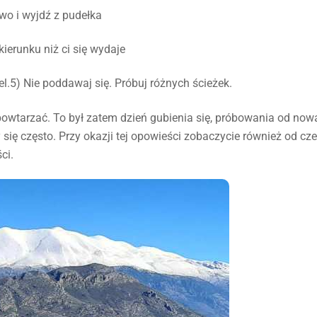
wo i wyjdź z pudełka
ierunku niż ci się wydaje
cel.5) Nie poddawaj się. Próbuj różnych ścieżek.
 powtarzać. To był zatem dzień gubienia się, próbowania od now
y się często. Przy okazji tej opowieści zobaczycie również od cz
ci.