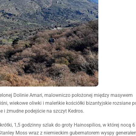
ielonej Dolinie Amari, malowniczo położonej między masywem
iśni, wiekowe oliwki i maleńkie kościółki bizantyjskie rozsiane p
e i żmudne podejście na szczyt Kedros.
tki, 1,5 godzinny szlak do groty Hainospilios, w której nocą 6
n Stanley Moss wraz z niemieckim gubernatorem wyspy generałe