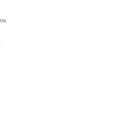
się
.