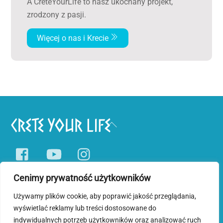
A CreteYourLife to nasz ukochany projekt,
zrodzony z pasji.
Więcej o nas i Krecie
Back
To
Facebook
YouTube
Instagram
Top
Cenimy prywatność użytkowników
Pobyty tematyczne
Wycieczki jednodniowe
Blog o Krecie
Używamy plików cookie, aby poprawić jakość przeglądania,
wyświetlać reklamy lub treści dostosowane do
Polityka prywatności i plików cookies
indywidualnych potrzeb użytkowników oraz analizować ruch