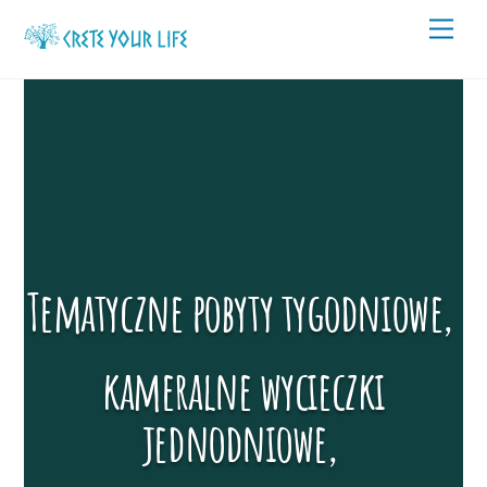
Skip
Men
to
content
Tematyczne pobyty tygodniowe,
kameralne wycieczki
jednodniowe,