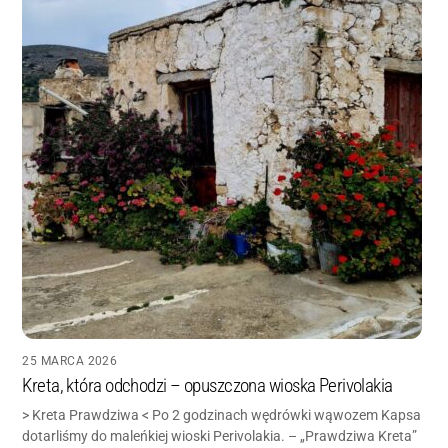
25 MARCA 2026
Kreta, która odchodzi – opuszczona wioska Perivolakia
> Kreta Prawdziwa < Po 2 godzinach wędrówki wąwozem Kapsa
dotarliśmy do maleńkiej wioski Perivolakia. – „Prawdziwa Kreta”