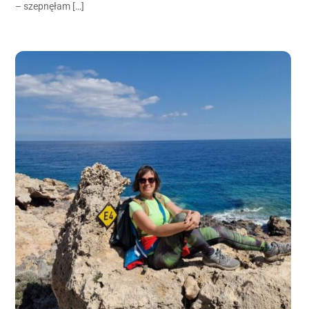
– szepnęłam […]