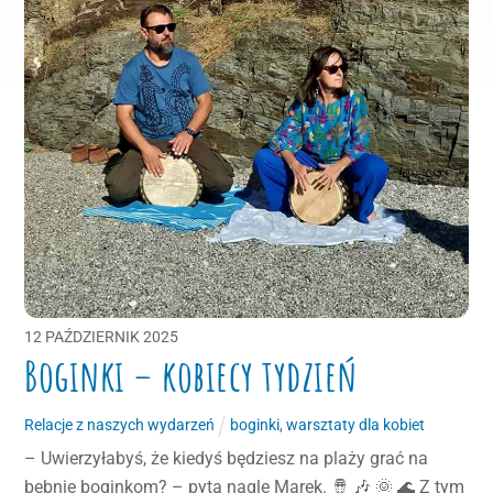
12
PAŹDZIERNIK
2025
Boginki – kobiecy tydzień
Relacje z naszych wydarzeń
boginki
,
warsztaty dla kobiet
– Uwierzyłabyś, że kiedyś będziesz na plaży grać na
bębnie boginkom? – pyta nagle Marek. 🪘 🎶 🌞 🌊 Z tym