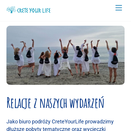
Skip
Men
to
content
Relacje z naszych wydarzeń
Jako biuro podróży CreteYourLife prowadzimy
dłuższe pobyty tematyczne oraz wycieczki