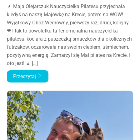
🧎 Maja Olejarczuk Nauczycielka Pilatesu przyjechała
kiedyś na naszą Majówkę na Krecie, potem na WOW!
Wyjątkowy Obóz Wędrowny, pierwszy raz, drugi, kolejny…
❤ I tak to powolutku ta fenomenalna nauczycielka
pilatesu, kociara z puszeczką smaczków dla okolicznych
futrzaków, oczarowała nas swoim ciepłem, uśmiechem,
pozytywną energią. Zamarzył się Mai pilates na Krecie. I
oto jest! 🧘 […]
Przeczytaj