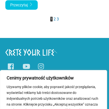
Przeczytaj
1
2
3
Back
To
Facebook
YouTube
Instagram
Top
Cenimy prywatność użytkowników
Pobyty tematyczne
Wycieczki jednodniowe
Blog o Krecie
Używamy plików cookie, aby poprawić jakość przeglądania,
wyświetlać reklamy lub treści dostosowane do
Polityka prywatności i plików cookies
indywidualnych potrzeb użytkowników oraz analizować ruch
na stronie. Kliknięcie przycisku „Akceptuj wszystkie” oznacza
©
Crete Your Life
2026