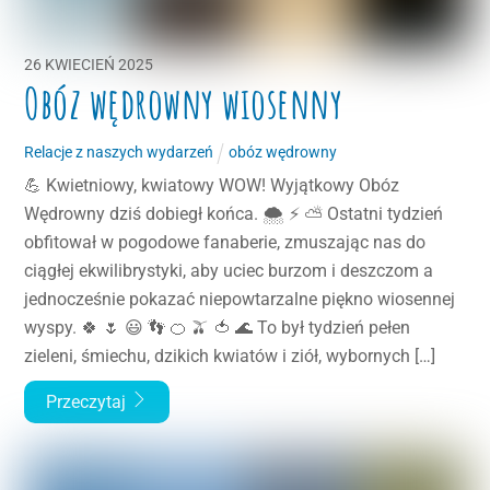
26
KWIECIEŃ
2025
Obóz wędrowny wiosenny
Relacje z naszych wydarzeń
obóz wędrowny
💪 Kwietniowy, kwiatowy WOW! Wyjątkowy Obóz
Wędrowny dziś dobiegł końca. 🌨 ⚡ ⛅ Ostatni tydzień
obfitował w pogodowe fanaberie, zmuszając nas do
ciągłej ekwilibrystyki, aby uciec burzom i deszczom a
jednocześnie pokazać niepowtarzalne piękno wiosennej
wyspy. 🍀 🌷 😃 👣 🍊 🫒 🍅 🌊 To był tydzień pełen
zieleni, śmiechu, dzikich kwiatów i ziół, wybornych […]
Przeczytaj