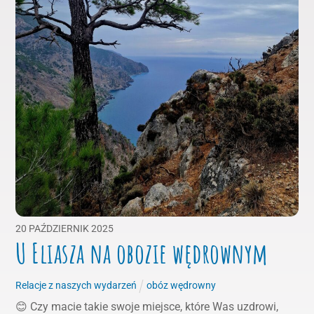
20
PAŹDZIERNIK
2025
U Eliasza na obozie wędrownym
Relacje z naszych wydarzeń
obóz wędrowny
😊 Czy macie takie swoje miejsce, które Was uzdrowi,