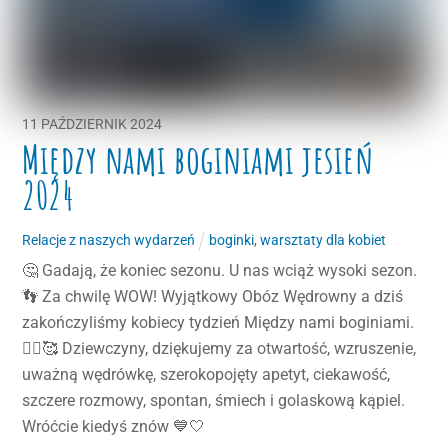
11
PAŹDZIERNIK
2024
Między nami boginiami jesień
2024
Relacje z naszych wydarzeń
boginki
,
warsztaty dla kobiet
🤔 Gadają, że koniec sezonu. U nas wciąż wysoki sezon.
👣 Za chwilę WOW! Wyjątkowy Obóz Wędrowny a dziś
zakończyliśmy kobiecy tydzień Między nami boginiami.
🧚‍♀️🥰 Dziewczyny, dziękujemy za otwartość, wzruszenie,
uważną wędrówkę, szerokopojęty apetyt, ciekawość,
szczere rozmowy, spontan, śmiech i golaskową kąpiel.
Wróćcie kiedyś znów 💙🤍