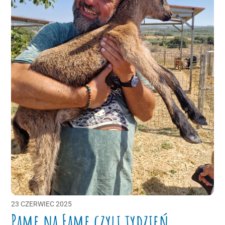
23
CZERWIEC
2025
Pame na Fame czyli tydzień