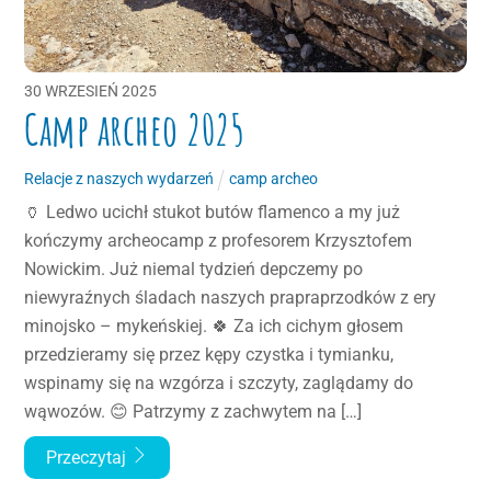
30
WRZESIEŃ
2025
Camp archeo 2025
Relacje z naszych wydarzeń
camp archeo
🏺 Ledwo ucichł stukot butów flamenco a my już
kończymy archeocamp z profesorem Krzysztofem
Nowickim. Już niemal tydzień depczemy po
niewyraźnych śladach naszych prapraprzodków z ery
minojsko – mykeńskiej. 🍀 Za ich cichym głosem
przedzieramy się przez kępy czystka i tymianku,
wspinamy się na wzgórza i szczyty, zaglądamy do
wąwozów. 😊 Patrzymy z zachwytem na […]
Przeczytaj