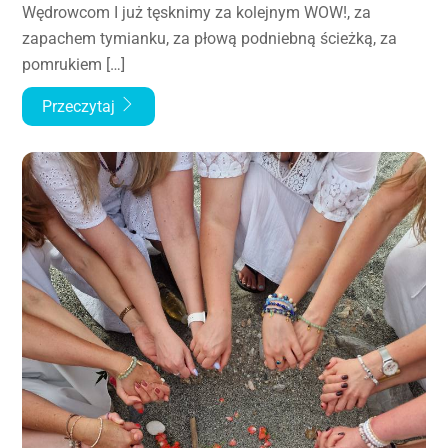
Wędrowcom I już tęsknimy za kolejnym WOW!, za
zapachem tymianku, za płową podniebną ścieżką, za
pomrukiem […]
Przeczytaj