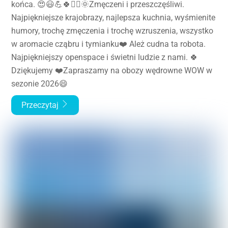
końca. 😍😃💪🍀🏊‍♂️🌞Zmęczeni i przeszczęśliwi.
Najpiękniejsze krajobrazy, najlepsza kuchnia, wyśmienite
humory, trochę zmęczenia i trochę wzruszenia, wszystko
w aromacie cząbru i tymianku❤️ Ależ cudna ta robota.
Najpiękniejszy openspace i świetni ludzie z nami. 🍀
Dziękujemy ❤️Zapraszamy na obozy wędrowne WOW w
sezonie 2026😄
Przeczytaj