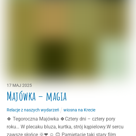
17
MAJ
2025
Majówka – magia
Relacje z naszych wydarzeń
wiosna na Krecie
🍀 Tegoroczna Majówka 🍀Cztery dni – cztery pory
roku… W plecaku bluza, kurtka, strój kąpielowy.W sercu
zawsze słońce 🌞❤ ☺ 😊 Pamiętacie taki stary film