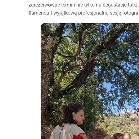
zarezerwować termin nie tylko na degustacje tute
flamenquit wyjątkową profesjonalną sesję fotogra