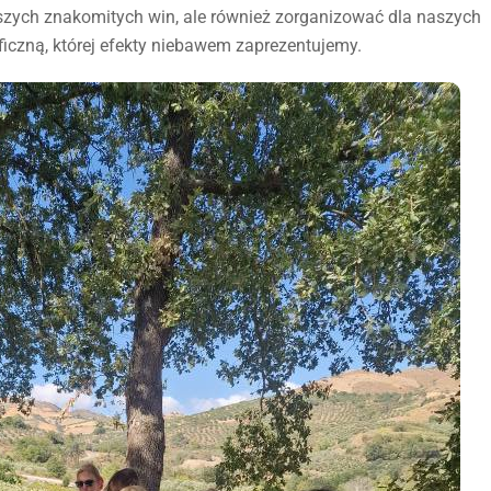
jszych znakomitych win, ale również zorganizować dla naszych
ficzną, której efekty niebawem zaprezentujemy.