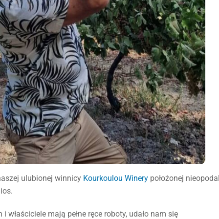
aszej ulubionej winnicy
Kourkoulou Winery
położonej nieopoda
ios.
 i właściciele mają pełne ręce roboty, udało nam się