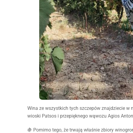
Wina ze wszystkich tych szczepów znajdziecie w n
wioski Patsos i przepięknego wąwozu Agios Anton
🍇 Pomimo tego, że trwają właśnie zbiory winogron