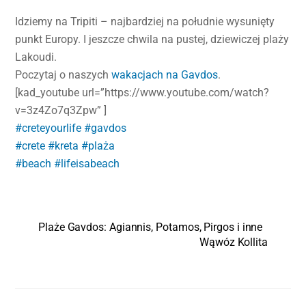
Idziemy na Tripiti – najbardziej na południe wysunięty
punkt Europy. I jeszcze chwila na pustej, dziewiczej plaży
Lakoudi.
Poczytaj o naszych
wakacjach na Gavdos
.
[kad_youtube url=”https://www.youtube.com/watch?
v=3z4Zo7q3Zpw” ]
#creteyourlife
#gavdos
#crete
#kreta
#plaża
#beach
#lifeisabeach
Plaże Gavdos: Agiannis, Potamos, Pirgos i inne
Wąwóz Kollita