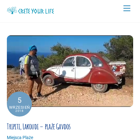
Skip
Men
to
content
5
WRZESIEŃ
2018
Tripiti, Lakoudi – plaże Gavdos
Miejsca
Plaże