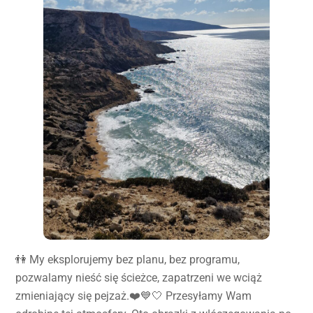
👫 My eksplorujemy bez planu, bez programu,
pozwalamy nieść się ścieżce, zapatrzeni we wciąż
zmieniający się pejzaż.❤️💙🤍 Przesyłamy Wam