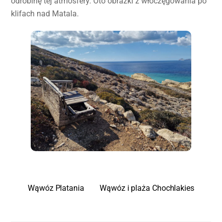
odrobinę tej atmosfery. Oto obrazki z włóczęgowania po
klifach nad Matala.
Wąwóz Platania
Wąwóz i plaża Chochlakies