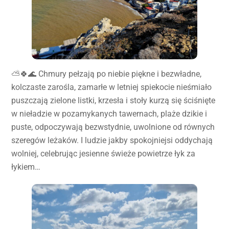
⛅️🍀🌊 Chmury pełzają po niebie piękne i bezwładne,
kolczaste zarośla, zamarłe w letniej spiekocie nieśmiało
puszczają zielone listki, krzesła i stoły kurzą się ściśnięte
w nieładzie w pozamykanych tawernach, plaże dzikie i
puste, odpoczywają bezwstydnie, uwolnione od równych
szeregów leżaków. I ludzie jakby spokojniejsi oddychają
wolniej, celebrując jesienne świeże powietrze łyk za
łykiem…