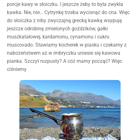
porcje kawy w słoiczku. I jeszcze żeby to była zwykła
kawka. Nie, nie… Cytrynkę trzeba wycisnąć do cna. Więc
do słoiczka z niby zwyczajną grecką kawką wsypuję
jeszcze odrobinę zmielonych goździków, gałki
muszkatałowej, kardamonu, cynamonu i cukru
muscovado. Stawiamy kocherek w piasku i czekamy z
nabożeństwem aż w imbryczku uniesie się kawowa
pianka. Szczyt rozpusty? A cóż mamy począć? Więc
ciśniemy.