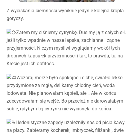
Z wyciskania ciemności wyniknie jedynie kolejna kropla
goryczy.
Zatem my ciśniemy cytrynkę. Dusimy ją z całych sił,
jeśli tylko wpadnie w nasze łapska, zachłanne i żądne
przyjemności. Niczym myśliwi wyglądamy wokół tych
drobnych kapsułek przyjemności i tak, to prawda, tu, na
Krecie jest ich obfitość.
Wczoraj morze było spokojne i ciche, światło lekko
przydymione za mgłą, delikatny chłodny cień, woda
lodowata. Nie planowałam kąpieli, ale… Ale w końcu
zdecydowałam się wejść. Bo przecież nie darowałabym
sobie, gdybym tej cytrynki nie wycisnęła do końca.
Hedonistyczne zapędy uzależniły nas od picia kawy
na plaży. Zabieramy kocherek, imbryczek, filiżanki, dwie