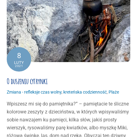
8
LUTY
2021
O duszeniu cytrynki
Zmiana - refleksje
czas wolny
,
kreteńska codzienność
,
Plaże
Wpiszesz mi się do pamiętnika?” – pamiętacie te śliczne
kolorowe zeszyty z dzieciństwa, w których wpisywaliśmy
sobie nawzajem ku pamięci, kilka słów, jakiś prosty
wierszyk, rysowaliśmy parę kwiatków, albo myszkę Miki,
różową świnkę, las, dom nad rzeką. Obyczaj ten dziwny