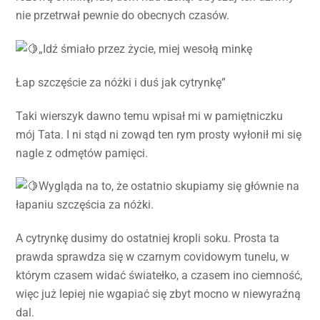
nie przetrwał pewnie do obecnych czasów.
„Idź śmiało przez życie, miej wesołą minkę
Łap szczęście za nóżki i duś jak cytrynkę”
Taki wierszyk dawno temu wpisał mi w pamiętniczku
mój Tata. I ni stąd ni zowąd ten rym prosty wyłonił mi się
nagle z odmętów pamięci.
Wygląda na to, że ostatnio skupiamy się głównie na
łapaniu szczęścia za nóżki.
A cytrynkę dusimy do ostatniej kropli soku. Prosta ta
prawda sprawdza się w czarnym covidowym tunelu, w
którym czasem widać światełko, a czasem ino ciemność,
więc już lepiej nie wgapiać się zbyt mocno w niewyraźną
dal.