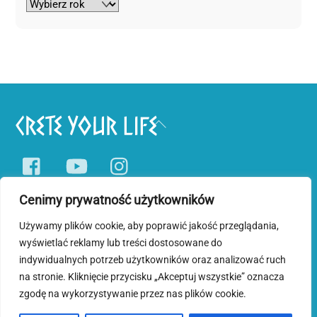
Back
To
Facebook
YouTube
Instagram
Top
Cenimy prywatność użytkowników
Pobyty tematyczne
Wycieczki jednodniowe
Blog o Krecie
Używamy plików cookie, aby poprawić jakość przeglądania,
wyświetlać reklamy lub treści dostosowane do
Polityka prywatności i plików cookies
indywidualnych potrzeb użytkowników oraz analizować ruch
na stronie. Kliknięcie przycisku „Akceptuj wszystkie” oznacza
©
Crete Your Life
2026
zgodę na wykorzystywanie przez nas plików cookie.
Wykonanie serwisu internetowego i wsparcie administracyjne www
zapewnia D53