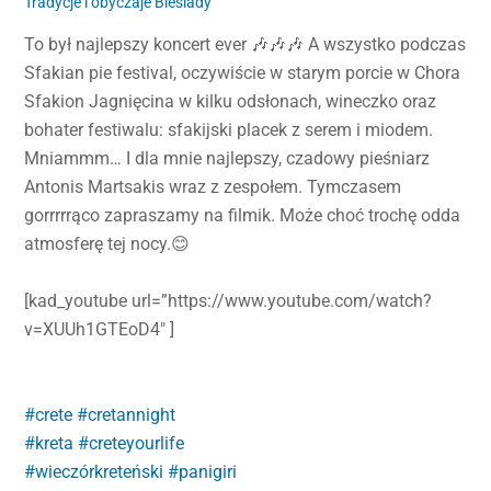
Tradycje i obyczaje
Biesiady
To był najlepszy koncert ever 🎶🎶🎶 A wszystko podczas
Sfakian pie festival, oczywiście w starym porcie w Chora
Sfakion Jagnięcina w kilku odsłonach, wineczko oraz
bohater festiwalu: sfakijski placek z serem i miodem.
Mniammm… I dla mnie najlepszy, czadowy pieśniarz
Antonis Martsakis wraz z zespołem. Tymczasem
gorrrrrąco zapraszamy na filmik. Może choć trochę odda
atmosferę tej nocy.😊
[kad_youtube url=”https://www.youtube.com/watch?
v=XUUh1GTEoD4″ ]
#crete
#cretannight
#kreta
#creteyourlife
#wieczórkreteński
#panigiri