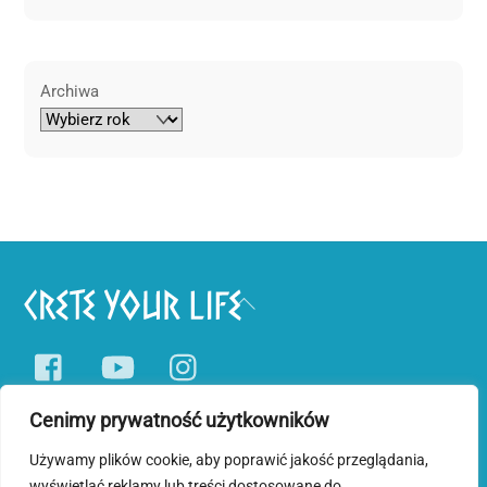
Archiwa
Back
To
Facebook
YouTube
Instagram
Top
Cenimy prywatność użytkowników
Pobyty tematyczne
Wycieczki jednodniowe
Blog o Krecie
Używamy plików cookie, aby poprawić jakość przeglądania,
wyświetlać reklamy lub treści dostosowane do