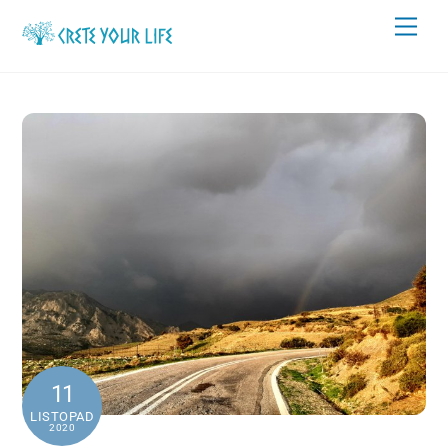
Skip
Men
to
content
11
LISTOPAD
2020