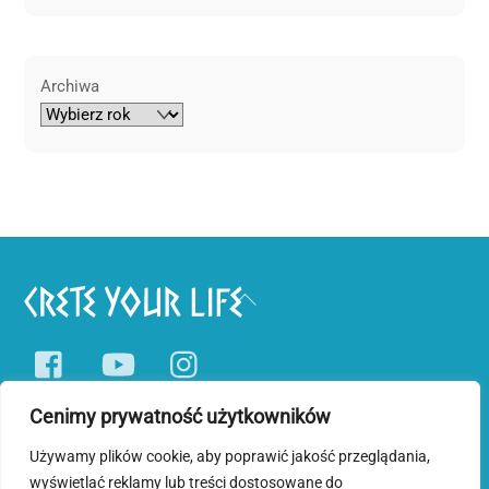
Archiwa
Back
To
Facebook
YouTube
Instagram
Top
Cenimy prywatność użytkowników
Pobyty tematyczne
Wycieczki jednodniowe
Blog o Krecie
Używamy plików cookie, aby poprawić jakość przeglądania,
wyświetlać reklamy lub treści dostosowane do
Polityka prywatności i plików cookies