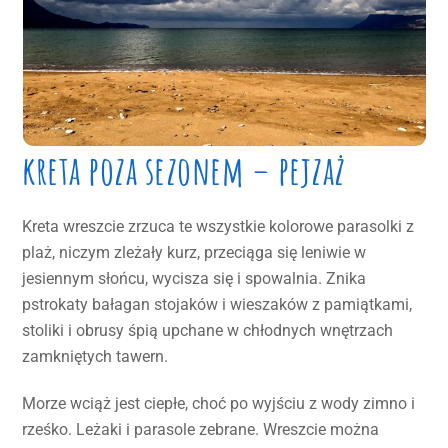
kreta poza sezonem – pejzaż
Kreta wreszcie zrzuca te wszystkie kolorowe parasolki z
plaż, niczym zleżały kurz, przeciąga się leniwie w
jesiennym słońcu, wycisza się i spowalnia. Znika
pstrokaty bałagan stojaków i wieszaków z pamiątkami,
stoliki i obrusy śpią upchane w chłodnych wnętrzach
zamkniętych tawern.
Morze wciąż jest ciepłe, choć po wyjściu z wody zimno i
rześko. Leżaki i parasole zebrane. Wreszcie można