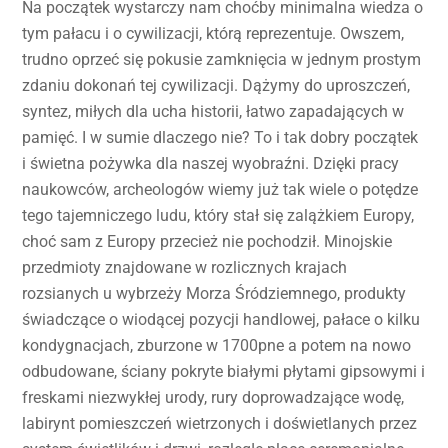
Na początek wystarczy nam choćby minimalna wiedza o
tym pałacu i o cywilizacji, którą reprezentuje. Owszem,
trudno oprzeć się pokusie zamknięcia w jednym prostym
zdaniu dokonań tej cywilizacji. Dążymy do uproszczeń,
syntez, miłych dla ucha historii, łatwo zapadających w
pamięć. I w sumie dlaczego nie? To i tak dobry początek
i świetna pożywka dla naszej wyobraźni. Dzięki pracy
naukowców, archeologów wiemy już tak wiele o potędze
tego tajemniczego ludu, który stał się zalążkiem Europy,
choć sam z Europy przecież nie pochodził. Minojskie
przedmioty znajdowane w rozlicznych krajach
rozsianych u wybrzeży Morza Śródziemnego, produkty
świadczące o wiodącej pozycji handlowej, pałace o kilku
kondygnacjach, zburzone w 1700pne a potem na nowo
odbudowane, ściany pokryte białymi płytami gipsowymi i
freskami niezwykłej urody, rury doprowadzające wodę,
labirynt pomieszczeń wietrzonych i doświetlanych przez