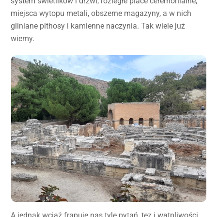
system świetlików i drzwi, rozległe place ceremonialne,
miejsca wytopu metali, obszerne magazyny, a w nich
gliniane pithosy i kamienne naczynia. Tak wiele już
wiemy.
A jednak wciąż frapuje nas tyle pytań, tez i wątpliwości..