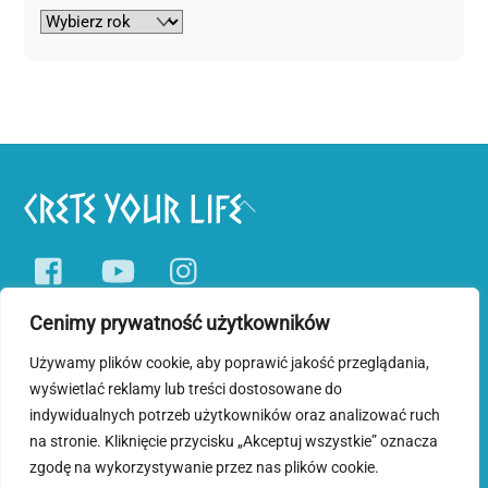
Back
To
Facebook
YouTube
Instagram
Top
Cenimy prywatność użytkowników
Pobyty tematyczne
Wycieczki jednodniowe
Blog o Krecie
Używamy plików cookie, aby poprawić jakość przeglądania,
wyświetlać reklamy lub treści dostosowane do
Polityka prywatności i plików cookies
indywidualnych potrzeb użytkowników oraz analizować ruch
na stronie. Kliknięcie przycisku „Akceptuj wszystkie” oznacza
©
Crete Your Life
2026
zgodę na wykorzystywanie przez nas plików cookie.
Wykonanie serwisu internetowego i wsparcie administracyjne www