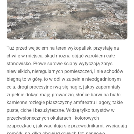
Tuż przed wejściem na teren wykopalisk, przystaję na
chwilę w miejscu, skąd można objąć wzrokiem całe
stanowisko. Płowe surowe ściany wytyczają zarys
niewielkich, nieregularnych pomieszczeń, linie schodów
biegną to w górę, to w dół w zupełnie nieodgadnionym
celu, drogi procesyjne rwą się nagle, jakby zapomniały
zupełnie dokąd mają prowadzić, słońce barwi na biało
kamienne rozległe płaszczyzny amfiteatru i agory, takie
puste, ciche i bezużyteczne. Widzę tylko turystów w
przeciwsłonecznych okularach i kolorowych
czapeczkach, jak wachlują się przewodnikami, wyciągają
komórki na kilka obowiązkowych fot, nerwowo