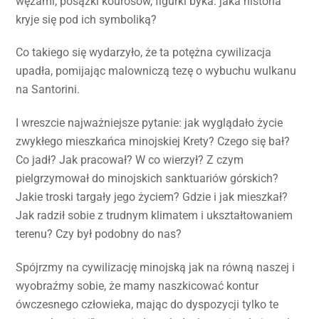
wężami, posążki kourosów, figurki byka: jaka historia
kryje się pod ich symboliką?
Co takiego się wydarzyło, że ta potężna cywilizacja
upadła, pomijając malowniczą tezę o wybuchu wulkanu
na Santorini.
I wreszcie najważniejsze pytanie: jak wyglądało życie
zwykłego mieszkańca minojskiej Krety? Czego się bał?
Co jadł? Jak pracował? W co wierzył? Z czym
pielgrzymował do minojskich sanktuariów górskich?
Jakie troski targały jego życiem? Gdzie i jak mieszkał?
Jak radził sobie z trudnym klimatem i ukształtowaniem
terenu? Czy był podobny do nas?
Spójrzmy na cywilizację minojską jak na równą naszej i
wyobraźmy sobie, że mamy naszkicować kontur
ówczesnego człowieka, mając do dyspozycji tylko te