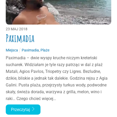
23
MAJ
2018
Paximadia
Miejsca
Paximadia
,
Plaże
Paximadia – dwie wyspy kruche niczym kreteński
sucharek. Widziałam je tyle razy patrząc w dal z plaż
Matali, Agios Pavlos, Triopetry czy Ligres. Bezludne,
dzikie, bliskie a jednak tak dalekie. Godzina rejsu z Agia
Galini. Pusta plaża, przejrzysty turkus wody, podwodne
skały, świeża dorada, warzywa z grilla, melon, wino i
raki… Czego chcieć więcej…
Przeczytaj