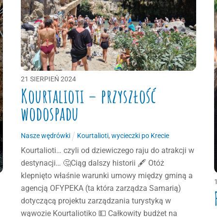
21
SIERPIEŃ
2024
Kourtalioti – przyszłość
wodospadu
Nasze wędrówki
Kourtalioti
,
wycieczki po Krecie
Kourtalioti… czyli od dziewiczego raju do atrakcji w
destynacji… 🤔Ciąg dalszy historii 🖋 Otóż
klepnięto właśnie warunki umowy między gminą a
agencją OFYPEKA (ta która zarządza Samarią)
dotyczącą projektu zarządzania turystyką w
wąwozie Kourtaliotiko 💵 Całkowity budżet na