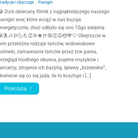
Tradycje i obyczaje
Panigiri
😁 Dziś obiecany filmik z najpiękniejszego naszego
panigiri ever, które wciąż w nas buzuje
energetycznie, choć odbyło się ono 10go sierpnia.
🤩🕺🎶🎻🌜💪👏🥁🍀🍺🤪👏😅😍💙🤍 Obejrzycie w
nim przeróżne rodzaje tańców, widowiskowe
solówki, zamawianie tańców przez tzw parea,
przegląd modnego obuwia, pojenie muzyków i
tancerzy, strojenie ich bazylią, śpiewy „braterskie”,
dowiecie się co się jada, ile to kosztuje i […]
Przeczytaj