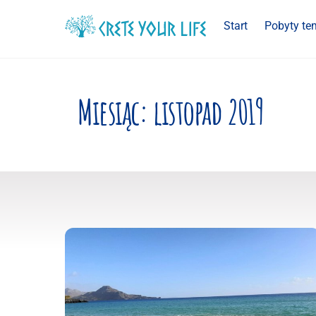
Skip
Start
Pobyty te
to
content
Miesiąc:
listopad 2019